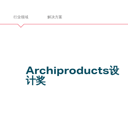
行业领域
解决方案
gn
ITALDESIGN
Archiproducts设
让我们携手共进
计奖
通
电子电气
总装和建造
产品