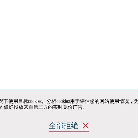
统和
快速成型
概念实验室
大规模
小批量/原型车模
座椅实验室
小批量
具和夹具
动力总成排放实
信息
模型
验室
汽车
手工工艺与钣金
沉浸工程
构与
工
虚拟现实中心
展车
试与
原型车和骡车
超级限量系列的
开发
生产制造
户同意的情况下使用目标cookies。分析cookies用于评估您的网
据您的偏好投放来自第三方的实时竞价广告。
关注我们
解决方
全部拒绝
产品
移动出行与城市设