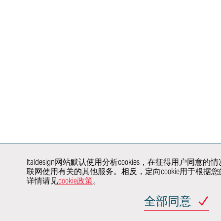
概念
设计研究
驾驶辅助系
自动驾驶
车身和内饰
内饰设计
线束与照明
底盘
外饰设计
人机界面、
空气动力学
人机界面设计与
娱乐和联网
图形
虚拟验证
电子电气架
色彩与纹理装饰
车辆安全
集成
产品与品牌识别
认证
电子电气测
虚拟和增强现实
行业新势力
验证
整车开发
建模和渲染
电驱动系统
产品和工艺验证
了解我们
价值工程
如何与您
Italdesign网站默认使用分析cookies，在征得用
展开协同
联网使用有关的其他服务。相反，定向cookie用于根
合作
详情请见
cookie政策
。
行业领域
汽车行业主机厂
全部同意
汽车
交通