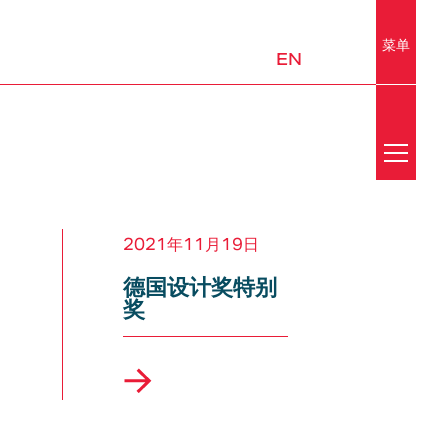
菜单
EN
Search
新闻
2021年11月19日
媒体中心
德国设计奖特别
奖
荣誉
实验室
移动出行与城市设计
平台和子系统
邮件订阅