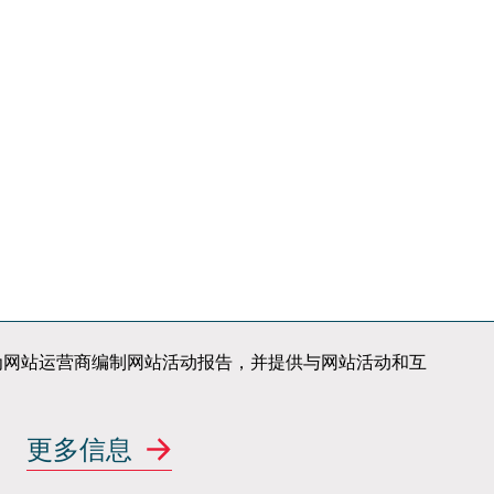
客户
项目
项目存档
生产
ITALDESIGN
AUTOMOBILI
SPECIALI
职业发展
知识产权
新闻
荣誉
邮件订阅
联系我们
站使用情况，为网站运营商编制网站活动报告，并提供与网站活动和互
案
更多信息
行业新势力