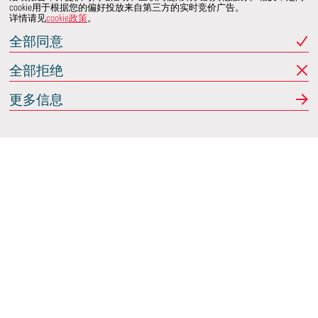
cookie用于根据您的偏好投放来自第三方的实时竞价广告。
详情请见
cookie政策
。
全部同意
全部拒绝
更多信息
Italdesign
意大利蒙卡列里 (Moncalieri)
(TO) 25 阿希尔格兰迪
(Achille Grandi)
关注我们