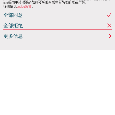
cookie用于根据您的偏好投放来自第三方的实时竞价广告。
详情请见
cookie政策
。
全部同意
全部拒绝
更多信息
Italdesign
意大利蒙卡列里 (Moncalieri)
(TO) 25 阿希尔格兰迪
(Achille Grandi)
关注我们