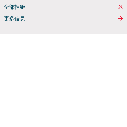
全部拒绝
更多信息
Italdesign
意大利蒙卡列里 (Moncalieri)
(TO) 25 阿希尔格兰迪
(Achille Grandi)
关注我们
使用条款
隐私政策
Cookie政策
行为准则