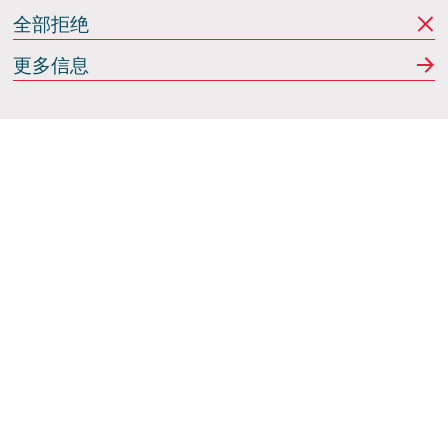
全部拒绝
更多信息
Italdesign
意大利蒙卡列里 (Moncalieri)
(TO) 25 阿希尔格兰迪
(Achille Grandi)
关注我们
使用条款
隐私政策
Cookie政策
行为准则