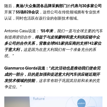
随后，
奥迪/大众集团各品牌采购部门
的
代表与30多家公司
开展了
55场B2B会议
，这些公司在传统领域拥有专业技术
认证，同时也活跃在该行业的创新技术领域。
Antonio Casu说道：
“
55年来
，我们一直与全球主要的汽车
制造商密切合作，
得益于与皮埃蒙特和意大利供应链中众
多公司的合作关系，背靠全球963家供应商的支持742家位
于意大利，
这是因为在意大利我们有一个准备充分的系
统。”
Gianmarco Giorda说道：
“此次活动也是推动我们使命完
成的一部分，目的是加强和促进意大利汽车供应链近期开
发技术领域的技能
，这非常有助于巩固其目前和未来的竞
争定位。”