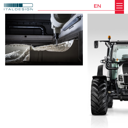
EN
Search
Italdesign