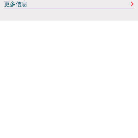
更多信息
共同开发项目
职业发展
要不要加入我们一起进行创
新？
毛罗·乌盖蒂
展示车和模型制造车间负责人