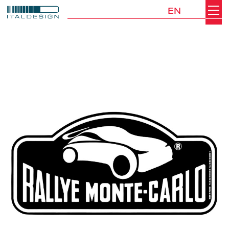
EN
Search
Italdesign