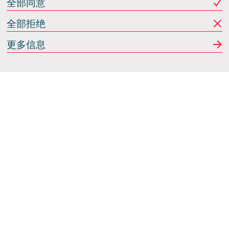
全部同意
全部拒绝
更多信息
Italdesign
意大利蒙卡列里 (Moncalieri)
(TO) 25 阿希尔格兰迪
(Achille Grandi)
关注我们