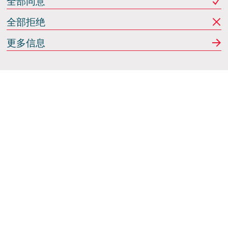
全部同意
全部拒绝
更多信息
Italdesign
意大利蒙卡列里 (Moncalieri)
(TO) 25 阿希尔格兰迪
(Achille Grandi)
关注我们