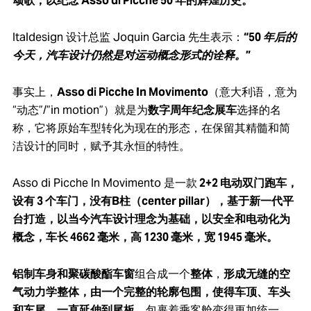
颂歌，以纪念 Asso di Picche 50 年的辉煌历史。
Italdesign 设计总监 Joquin Garcia 先生表示：
“50 年后的
今天，汽车设计仍然是对运动概念形式的诠释。”
事实上，
Asso di Picche In Movimento
（意大利语，意为
“动态”/”in motion”）就是为
数字周年纪念展车
选择的名
称，它将原始车型转化为现在的形态，在保留其精髓和简
洁设计的同时，赋予其永恒的特性。
Asso di Picche In Movimento 是一款
2+2 电动双门跑车，
设有 3 个车门，没有B柱（center pillar），基于新一代平
台打造，以当今汽车设计理念为基础，以安全和电动化为
概念，车长 4662 毫米，高 1230 毫米，宽 1945 毫米。
铝制车身和聚碳酸酯车窗
组合成一个
整体
，
形成无缝的空
气动力学整体，由一个完整的轮廓包围，使得车顶、车头
和车尾，一直延伸到尾板
，包裹着乘客舱变得更加统一。