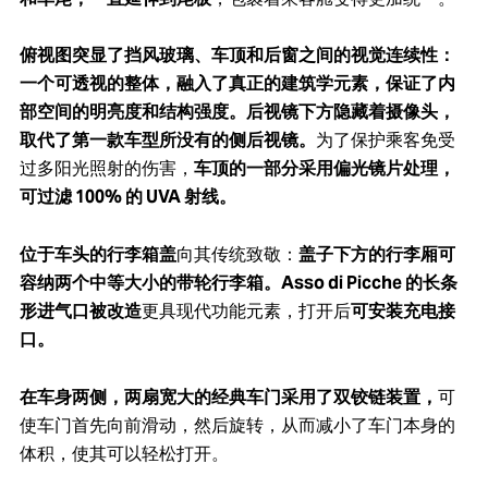
俯视图突显了挡风玻璃、车顶和后窗之间的视觉连续性：
一个可透视的整体，融入了真正的建筑学元素，保证了内
部空间的明亮度和结构强度。后视镜下方隐藏着摄像头，
取代了第一款车型所没有的侧后视镜。
为了保护乘客免受
过多阳光照射的伤害，
车顶的一部分采用偏光镜片处理，
可过滤 100% 的 UVA 射线。
位于车头的行李箱盖
向其传统致敬：
盖子下方的行李厢可
容纳两个中等大小的带轮行李箱。Asso di Picche 的长条
形进气口被改造
更具现代功能元素，打开后
可安装充电接
口。
在车身两侧，两扇宽大的经典车门采用了双铰链装置，
可
使车门首先向前滑动，然后旋转，从而减小了车门本身的
体积，使其可以轻松打开。