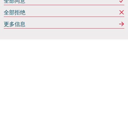
全部同意
全部拒绝
更多信息
Italdesign
意大利蒙卡列里 (Moncalieri)
(TO) 25 阿希尔格兰迪
(Achille Grandi)
关注我们