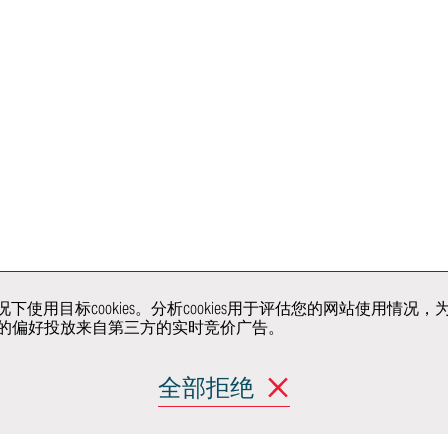
统和
快速成型
概念实验室
大规模
小批量/原型车模
座椅实验室
小批量
具和夹具
动力总成排放实
信息
模型
验室
汽车
手工工艺与钣金
沉浸工程
构与
工
虚拟现实中心
展车
试与
原型车和骡车
超级限量系列的
开发
生产制造
关注我们
户同意的情况下使用目标cookies。分析cookies用于评估您的网
据您的偏好投放来自第三方的实时竞价广告。
解决方
全部拒绝
产品
移动出行与城市设
计