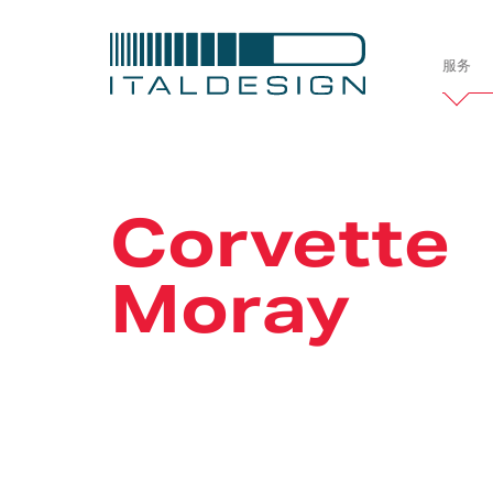
服务
Italdesi
公司简介
Corvette
Moray
项目
定制案例
车辆开发
汽车
造型设计
交
职业发展