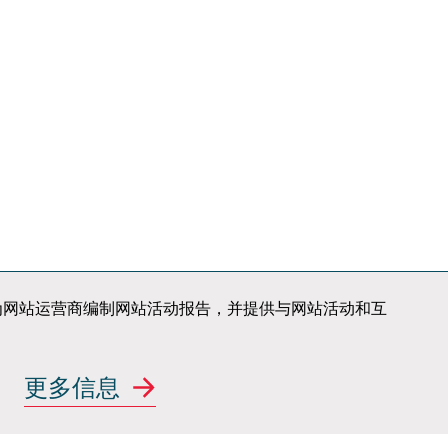
项目存档
生产
ITALDESIGN
AUTOMOBILI
SPECIALI
职业发展
知识产权
新闻
荣誉
邮件订阅
联系我们
站使用情况，为网站运营商编制网站活动报告，并提供与网站活动和互
案
行业新势力
更多信息
汽车行业主机厂