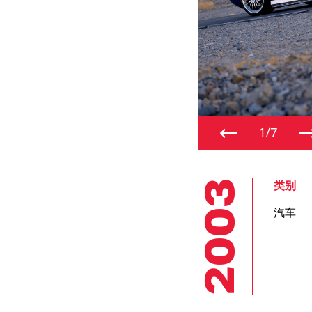
←
1/7
2003
类别
汽车
总装和建造
实验室
平台