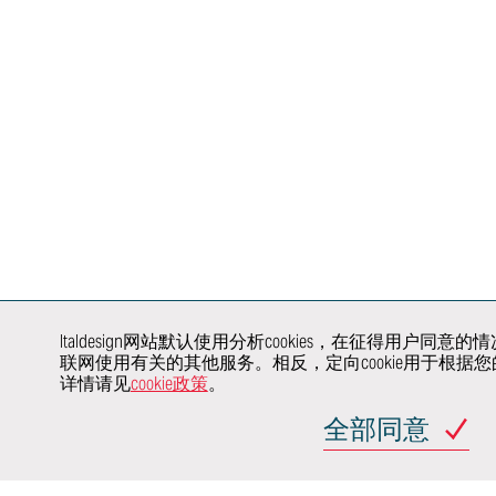
概念
设计研究
驾驶辅助系
自动驾驶
车身和内饰
内饰设计
线束与照明
行业新势力
底盘
外饰设计
人机界面、
空气动力学
人机界面设计与
娱乐和联网
图形
虚拟验证
电子电气架
色彩与纹理装饰
车辆安全
了解我们
集成
产品与品牌识别
认证
如何与您
电子电气测
虚拟和增强现实
验证
展开协同
整车开发
建模和渲染
合作
电驱动系统
产品和工艺验证
价值工程
Italdesign网站默认使用分析cookies，在征得用
汽车行业主机厂
联网使用有关的其他服务。相反，定向cookie用于根
行业领域
详情请见
cookie政策
。
全部同意
汽车
交通
网站地图