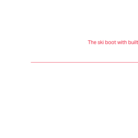
知识产权
The ski boot with buil