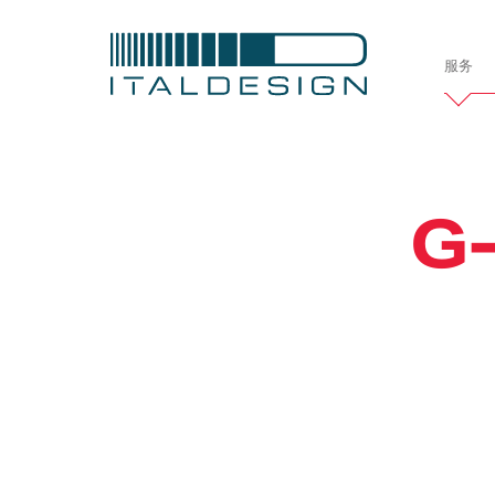
服务
Italdesi
公司简介
G
项目
定制案例
车辆开发
汽车
造型设计
交
职业发展