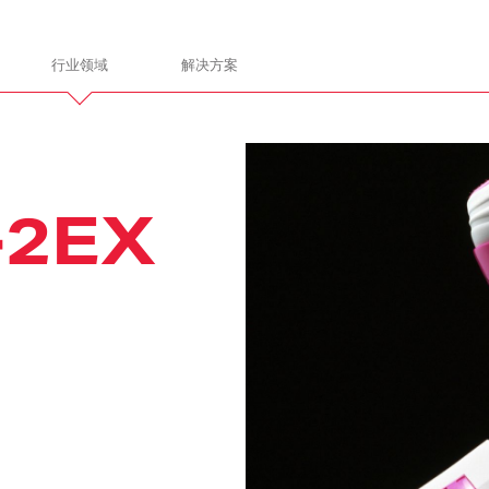
行业领域
解决方案
gn
ITALDESIGN
-2EX
让我们携手共进
通
电子电气
总装和建造
产品