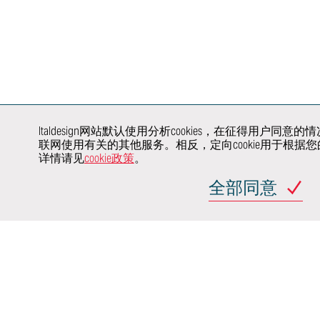
图形
虚拟验证
电子电气架
色彩与纹理装饰
车辆安全
集成
了解我们
产品与品牌识别
认证
电子电气测
如何与您
虚拟和增强现实
验证
整车开发
展开协同
建模和渲染
电驱动系统
产品和工艺验证
合作
价值工程
Italdesign网站默认使用分析cookies，在征得用
汽车行业主机厂
联网使用有关的其他服务。相反，定向cookie用于根
行业领域
详情请见
cookie政策
。
全部同意
汽车
交通
网站地图
意大利蒙卡列里 
(TO) 25
(Achille G
Italdesign