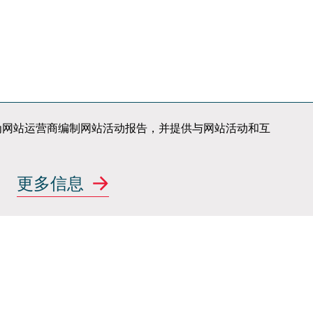
职业发展
知识产权
新闻
荣誉
邮件订阅
联系我们
站使用情况，为网站运营商编制网站活动报告，并提供与网站活动和互
案
行业新势力
更多信息
汽车行业主机厂
关注我们