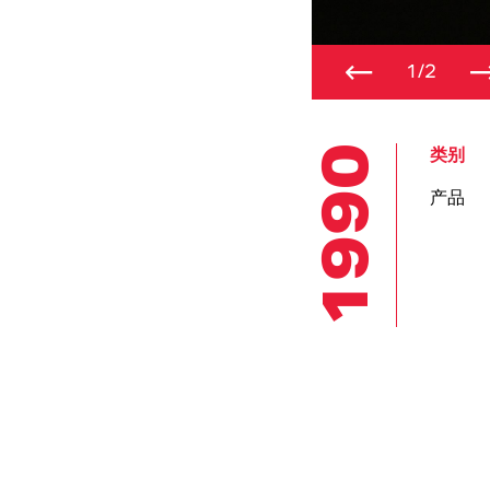
←
1/2
1990
类别
产品
总装和建造
实验室
平台
统和
快速成型
概念实验室
大规模
小批量/原型车模
座椅实验室
小批量
具和夹具
动力总成排放实
信息
模型
验室
汽车