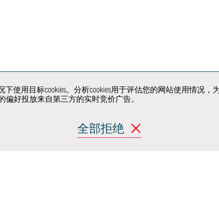
手工工艺与钣金
沉浸工程
构与
工
虚拟现实中心
展车
试与
原型车和骡车
超级限量系列的
开发
生产制造
关注我们
户同意的情况下使用目标cookies。分析cookies用于评估您的网
据您的偏好投放来自第三方的实时竞价广告。
解决方
全部拒绝
产品
移动出行与城市设
计
(Moncalieri)
 阿希尔格兰迪
randi)