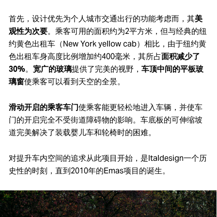
首先，设计优先为个人城市交通出行的功能考虑而，其
美
观性为次要
。乘客可用的面积约为2平方米，但与经典的纽
约黄色出租车（New York yellow cab）相比，由于纽约黄
色出租车身高度比例增加约400毫米，其所占
面积减少了
30%
。
宽广的玻璃
提供了完美的视野，
车顶中间的平板玻
璃窗
使乘客可以看到天空的全景。
滑动开启的乘客车门
使乘客能更轻松地进入车辆，并使车
门的开启完全不受街道障碍物的影响。车底板的可伸缩坡
道完美解决了装载婴儿车和轮椅时的困难。
对提升车内空间的追求从此项目开始，是Italdesign一个历
史性的时刻，直到2010年的Emas项目的诞生。