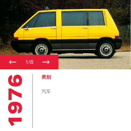
←
→
1/8
1976
类别
汽车