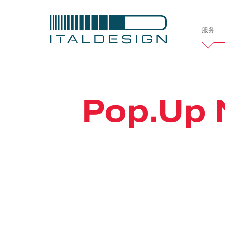
服务
Italdesi
公司简介
Pop.Up 
项目
定制案例
车辆开发
汽车
造型设计
交
职业发展