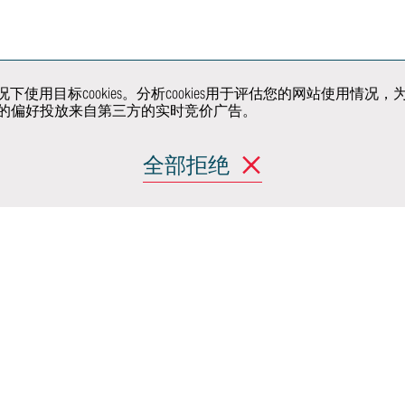
超级限量系列的
开发
生产制造
关注我们
户同意的情况下使用目标cookies。分析cookies用于评估您的网
据您的偏好投放来自第三方的实时竞价广告。
解决方
全部拒绝
产品
移动出行与城市设
计
(Moncalieri)
 阿希尔格兰迪
randi)
okie政策
行为准则
组织模型
证书
我们的举报系统
奴役