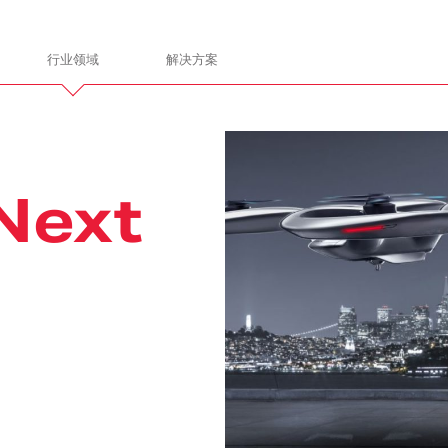
行业领域
解决方案
gn
ITALDESIGN
Next
让我们携手共进
通
电子电气
总装和建造
产品