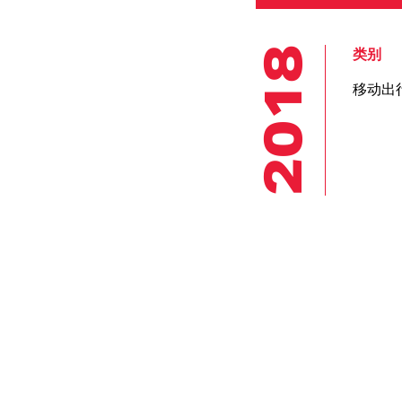
2018
类别
移动出
总装和建造
实验室
平台
统和
快速成型
概念实验室
大规模
小批量/原型车模
座椅实验室
小批量
具和夹具
动力总成排放实
信息
模型
验室
汽车
手工工艺与钣金
沉浸工程
构与
工
虚拟现实中心
展车
试与
原型车和骡车