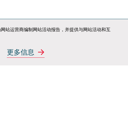
荣誉
邮件订阅
联系我们
站使用情况，为网站运营商编制网站活动报告，并提供与网站活动和互
案
行业新势力
更多信息
汽车行业主机厂
关注我们
和贩运人口声明
经销商通道