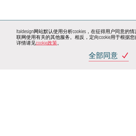
虚拟和增强现实
合作
验证
整车开发
建模和渲染
电驱动系统
产品和工艺验证
价值工程
汽车行业主机厂
Italdesign网站默认使用分析cookies，在征得用
联网使用有关的其他服务。相反，定向cookie用于根
行业领域
详情请见
cookie政策
。
全部同意
汽车
交通
网站地图
意大利蒙卡列里 
(TO) 25
(Achille G
Italdesign
使用条款
隐私政策
Co