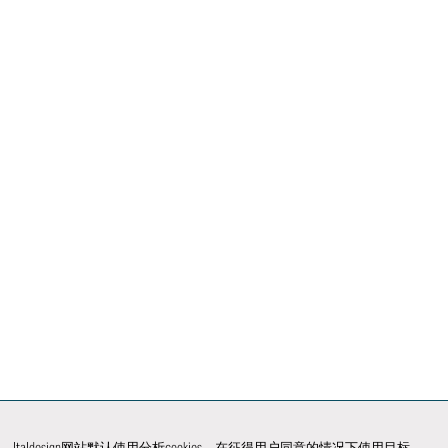
Italdesign网站默认使用分析cookies，在征得用户同意的情况下使用目标