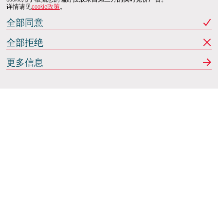
详情请见
cookie政策
。
全部同意
全部拒绝
更多信息
Italdesign
意大利蒙卡列里 (Moncalieri)
(TO) 25 阿希尔格兰迪
(Achille Grandi)
关注我们