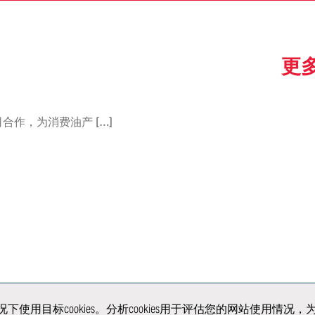
统和
快速成型
概念实验室
大规模
更
小批量/原型车模
座椅实验室
小批量
具和夹具
动力总成排放实
信息
模型
验室
汽车
作，为消费油产 […]
手工工艺与钣金
沉浸工程
构与
工
虚拟现实中心
展车
试与
原型车和骡车
超级限量系列的
开发
生产制造
解决方
户同意的情况下使用目标cookies。分析cookies用于评估您的网
关注我们
产品
移动出行与城市设