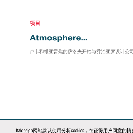
项目
概念
设计研究
驾驶辅助系
自动驾驶
车身和内饰
内饰设计
Atmosphere...
线束与照明
底盘
外饰设计
人机界面、
空气动力学
人机界面设计与
娱乐和联网
卢卡和维亚雷焦的萨洛夫开始与乔治亚罗设计公司合
图形
虚拟验证
电子电气架
色彩与纹理装饰
车辆安全
集成
产品与品牌识别
认证
电子电气测
虚拟和增强现实
行业新势力
验证
整车开发
建模和渲染
电驱动系统
产品和工艺验证
价值工程
了解我们
如何与您
展开协同
行业领域
合作
Italdesign网站默认使用分析cookies，在征得用
汽车
交通