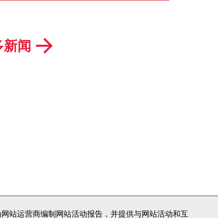
客户
项目
项目存档
生产
多新闻
ITALDESIGN
AUTOMOBILI
SPECIALI
职业发展
知识产权
新闻
荣誉
邮件订阅
联系我们
案
行业新势力
站使用情况，为网站运营商编制网站活动报告，并提供与网站活动和互