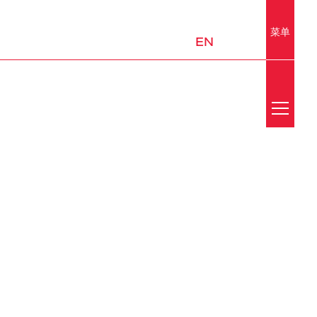
菜单
EN
Search
新闻
媒体中心
荣誉
实验室
移动出行与城市设计
平台和子系统
邮件订阅