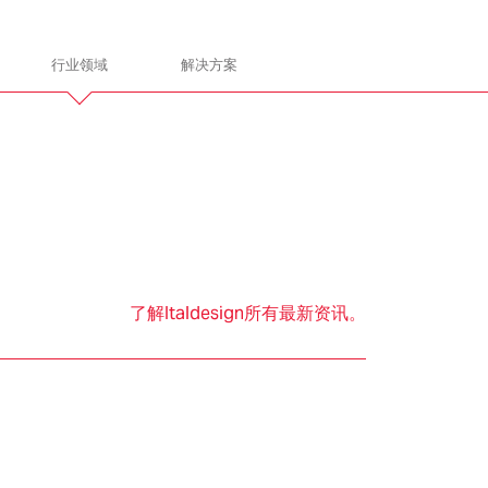
行业领域
解决方案
gn
ITALDESIGN
让我们携手共进
了解Italdesign所有最新资讯。
通
电子电气
总装和建造
产品