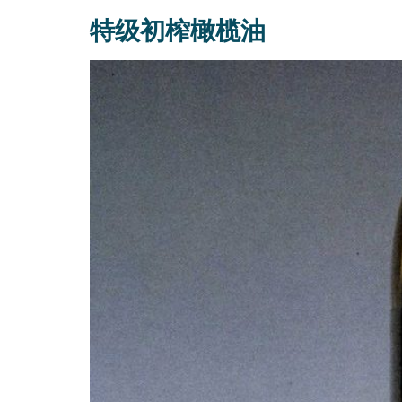
特级初榨橄榄油
知识产权