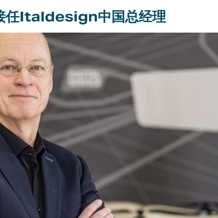
将接任Italdesign中国总经理
Italdesign Automobili Speciali是意大利设计公司在2016年创立的新品
大利设计公司为车迷和收藏家设计、开发和制造的超限量系列作品。