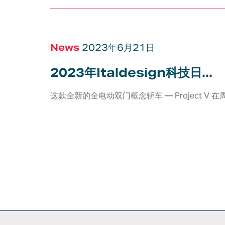
车辆开发
造型设计
电子电气
News
2023年6月21日
概念
设计研究
驾驶辅助系
自动驾驶
车身和内饰
内饰设计
2023年Italdesign科技日...
线束与照明
底盘
外饰设计
人机界面、
空气动力学
人机界面设计与
娱乐和联网
这款全新的全电动双门概念轿车 — Project V 在周
图形
行业新势力
虚拟验证
电子电气架
色彩与纹理装饰
车辆安全
集成
产品与品牌识别
认证
电子电气测
虚拟和增强现实
验证
整车开发
了解我们
建模和渲染
电驱动系统
产品和工艺验证
如何与您
价值工程
展开协同
合作
行业领域