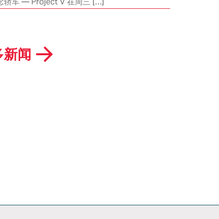
和子系统
— Project V 在周三 […]
证书
客户
项目
项目存档
生产
多新闻
ITALDESIGN
AUTOMOBILI
SPECIALI
职业发展
知识产权
新闻
荣誉
邮件订阅
联系我们
案
行业新势力