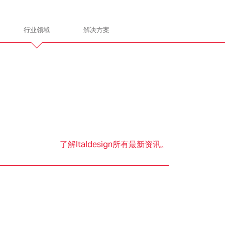
行业领域
解决方案
gn
ITALDESIGN
让我们携手共进
了解Italdesign所有最新资讯。
通
电子电气
总装和建造
产品