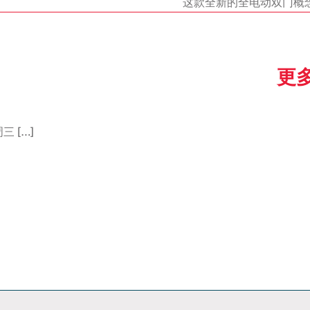
总装和建造
实验室
平台
这款全新的全电动双门概念轿车 
统和
快速成型
概念实验室
大规模
更
小批量/原型车模
座椅实验室
小批量
具和夹具
动力总成排放实
信息
模型
验室
汽车
三 […]
手工工艺与钣金
沉浸工程
构与
工
虚拟现实中心
展车
试与
原型车和骡车
超级限量系列的
开发
生产制造
解决方
关注我们