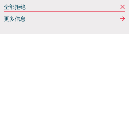
全部拒绝
更多信息
Italdesign
意大利蒙卡列里 (Moncalieri)
(TO) 25 阿希尔格兰迪
(Achille Grandi)
关注我们
使用条款
隐私政策
Cookie政策
行为准则