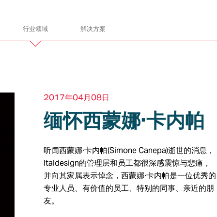
行业领域
解决方案
gn
ITALDESIGN
2017年04月08日
缅怀西蒙娜·卡内帕
让我们携手共进
听闻西蒙娜·卡内帕(Simone Canepa)逝世的消息，
Italdesign的管理层和员工都很深感震惊与悲痛，
并向其家属表示悼念，西蒙娜·卡内帕是一位优秀的
通
电子电气
总装和建造
产品
专业人员、有价值的员工、特别的同事、亲近的朋
友。