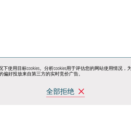
展车
试与
原型车和骡车
超级限量系列的
开发
生产制造
解决方
户同意的情况下使用目标cookies。分析cookies用于评估您的网
产品
移动出行与城市设
关注我们
据您的偏好投放来自第三方的实时竞价广告。
计
全部拒绝
(Moncalieri)
 阿希尔格兰迪
randi)