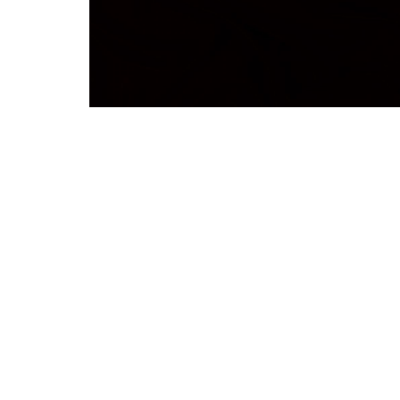
知识产权
服务
车辆开发
造型设计
电子电气
概念
设计研究
驾驶辅助系
自动驾驶
车身和内饰
内饰设计
线束与照明
底盘
外饰设计
人机界面、
空气动力学
人机界面设计与
娱乐和联网
图形
虚拟验证
电子电气架
色彩与纹理装饰