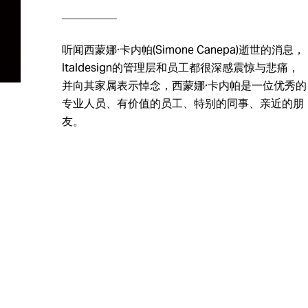
__________
Italdesign Automobili Speciali是意大利设计公司在2016年创立的新品
大利设计公司为车迷和收藏家设计、开发和制造的超限量系列作品。
听闻西蒙娜·卡内帕(Simone Canepa)逝世的消息，
Italdesign的管理层和员工都很深感震惊与悲痛，
并向其家属表示悼念，西蒙娜·卡内帕是一位优秀的
专业人员、有价值的员工、特别的同事、亲近的朋
友。
总装和建造
实验室
平台
统和
快速成型
概念实验室
大规模
小批量/原型车模
座椅实验室
小批量
具和夹具
动力总成排放实
信息
模型
验室
汽车
手工工艺与钣金
沉浸工程
构与
工
虚拟现实中心