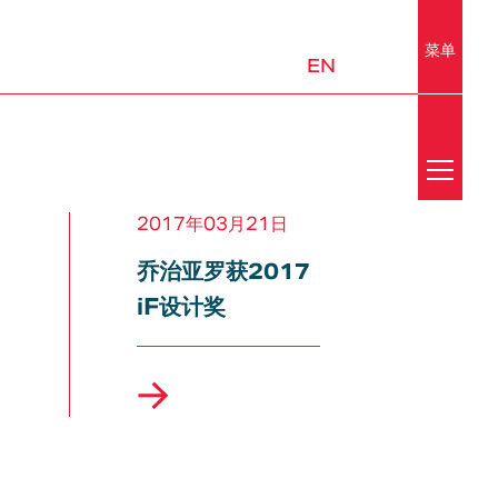
菜单
EN
Search
新闻
2017年03月21日
乔治亚罗获2017
媒体中心
iF设计奖
荣誉
实验室
移动出行与城市设计
平台和子系统
邮件订阅