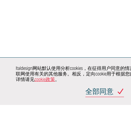
车辆安全
集成
产品与品牌识别
认证
电子电气测
虚拟和增强现实
验证
整车开发
行业新势力
建模和渲染
电驱动系统
产品和工艺验证
价值工程
了解我们
如何与您
行业领域
展开协同
合作
Italdesign网站默认使用分析cookies，在征得用
汽车
交通
联网使用有关的其他服务。相反，定向cookie用于根
汽车行业主机厂
详情请见
cookie政策
。
网站地图
全部同意
意大利蒙卡列里 
(TO) 25
(Achille G
Italdesign