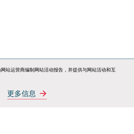
知识产权
新闻
荣誉
邮件订阅
联系我们
案
行业新势力
站使用情况，为网站运营商编制网站活动报告，并提供与网站活动和互
汽车行业主机厂
更多信息
关注我们