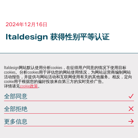
2024年12月16日
Italdesign 获得性别平等认证
Italdesign 已成功取得
性别平等认证
，这标志着我们在推
动职场包容性方面迈出了决定性的一步。
Italdesign网站默认使用分析cookies，在征得用户同意的情况下使用目标
cookies。分析cookies用于评估您的网站使用情况，为网站运营商编制网站
活动报告，并提供与网站活动和互联网使用有关的其他服务。相反，定向
在审核过程中，我们重点关注并获得了认证的领域包括：
cookie用于根据您的偏好投放来自第三方的实时竞价广告。
详情请见
cookie政策
。
企业文化与战略、管理体系、人力资源流程、职业发展机
全部同意
会、薪酬公平性、以及育儿保护政策等。
全部拒绝
Italdesign 首席人力资源官
Giuseppe Savino
强调：”
人
更多信息
才，以其多样性，构成了我们最宝贵的资源。‘拥抱并推动
多样性‘ 是我们企业文化的核心价值，并已深深植根于我们
的行为准则和性别平等政策之中。此次认证，是对我们多